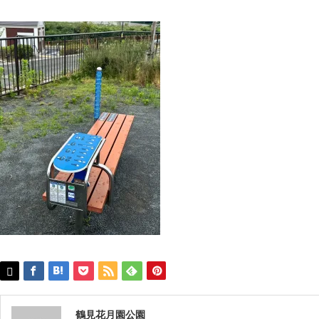
鶴見花月園公園