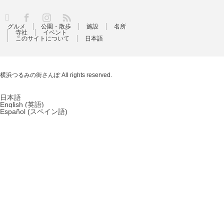
RSS
X
Facebook
Instagram
グルメ
公園・散歩
施設
名所
寺社
イベント
このサイトについて
日本語
横浜つるみの街さんぽ
All rights reserved.
日本語
English
(
英語
)
Español
(
スペイン語
)