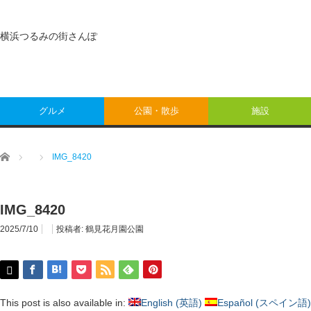
横浜つるみの街さんぽ
グルメ
公園・散歩
施設
ホーム
IMG_8420
IMG_8420
2025/7/10
投稿者:
鶴見花月園公園
This post is also available in:
English
(
英語
)
Español
(
スペイン語
)