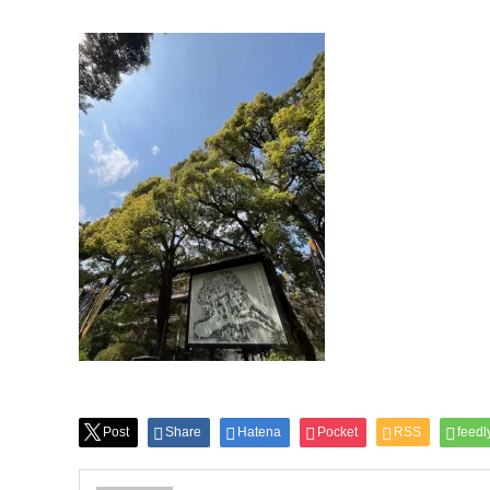
Post
Share
Hatena
Pocket
RSS
feedl