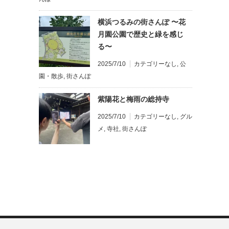
横浜つるみの街さんぽ 〜花
月園公園で歴史と緑を感じ
る〜
2025/7/10
カテゴリーなし
,
公
園・散歩
,
街さんぽ
紫陽花と梅雨の総持寺
2025/7/10
カテゴリーなし
,
グル
メ
,
寺社
,
街さんぽ