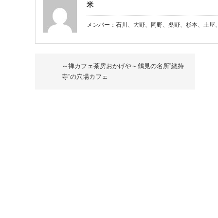
米
メンバー：石川、大野、岡野、桑野、杉本、土屋、
～禅カフェ茶房おかげや～鶴見の名所”總持
寺”の穴場カフェ