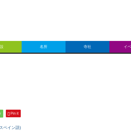
設
名所
寺社
イ
y
Pin it
スペイン語
)