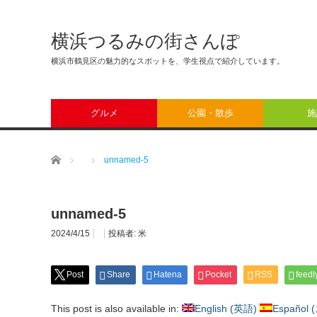
横浜つるみの街さんぽ
横浜市鶴見区の魅力的なスポットを、学生視点で紹介しています。
グルメ
公園・散歩
施
ホーム
unnamed-5
unnamed-5
2024/4/15
投稿者:
米
Post
Share
Hatena
Pocket
RSS
feedl
This post is also available in:
English
(
英語
)
Español
(