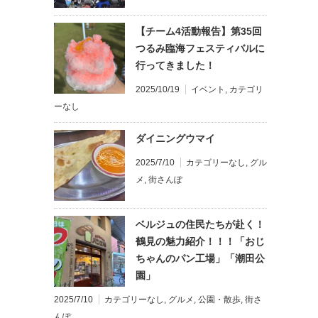
【チーム4活動報告】第35回
つるみ臨海フェスティバルに
行ってきました！
2025/10/19
イベント
,
カテゴリ
ーなし
ダイニングウマイ
2025/7/10
カテゴリーなし
,
グル
メ
,
街さんぽ
ベルジュの住民たちが赴く！
鶴見の魅力紹介！！！「おじ
ちゃんのパン工場」「潮田公
園」
2025/7/10
カテゴリーなし
,
グルメ
,
公園・散歩
,
街さ
んぽ