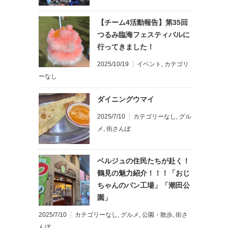
【チーム4活動報告】第35回
つるみ臨海フェスティバルに
行ってきました！
2025/10/19
イベント
,
カテゴリ
ーなし
ダイニングウマイ
2025/7/10
カテゴリーなし
,
グル
メ
,
街さんぽ
ベルジュの住民たちが赴く！
鶴見の魅力紹介！！！「おじ
ちゃんのパン工場」「潮田公
園」
2025/7/10
カテゴリーなし
,
グルメ
,
公園・散歩
,
街さ
んぽ