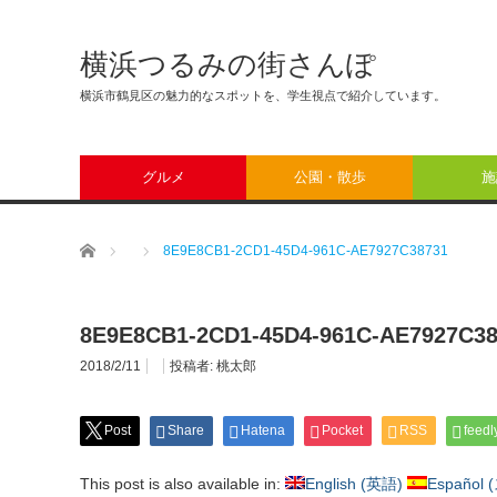
横浜つるみの街さんぽ
横浜市鶴見区の魅力的なスポットを、学生視点で紹介しています。
グルメ
公園・散歩
施
ホーム
8E9E8CB1-2CD1-45D4-961C-AE7927C38731
8E9E8CB1-2CD1-45D4-961C-AE7927C38
2018/2/11
投稿者:
桃太郎
Post
Share
Hatena
Pocket
RSS
feedl
This post is also available in:
English
(
英語
)
Español
(