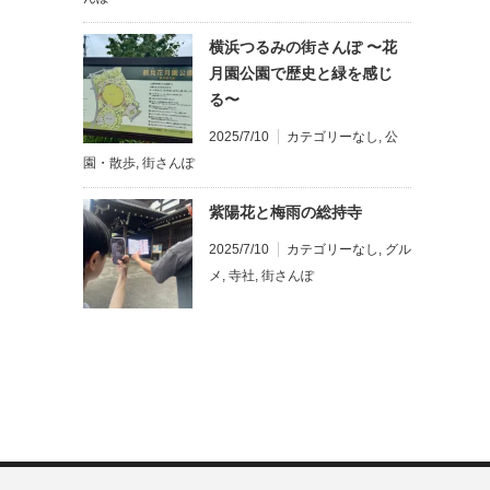
横浜つるみの街さんぽ 〜花
月園公園で歴史と緑を感じ
る〜
2025/7/10
カテゴリーなし
,
公
園・散歩
,
街さんぽ
紫陽花と梅雨の総持寺
2025/7/10
カテゴリーなし
,
グル
メ
,
寺社
,
街さんぽ