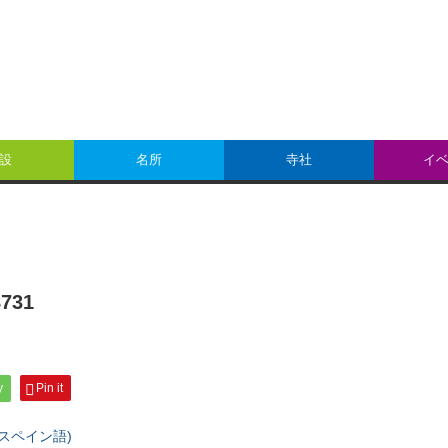
設
名所
寺社
イ
731
y
Pin it
スペイン語
)