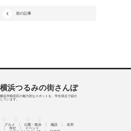
前の記事
横浜つるみの街さんぽ
横浜市鶴見区の魅力的なスポットを、学生視点で紹介
しています。
RSS
X
Facebook
Instagram
グルメ
公園・散歩
施設
名所
寺社
イベント