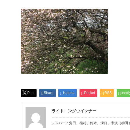
Post
Share
Hatena
Pocket
RSS
feedl
ライトニングウインナー
メンバー：角田、植村、鈴木、溝口、米沢（柳田ゼ