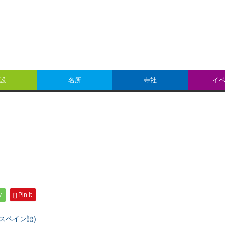
設
名所
寺社
イ
y
Pin it
スペイン語
)