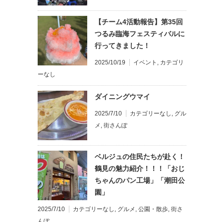
【チーム4活動報告】第35回
つるみ臨海フェスティバルに
行ってきました！
2025/10/19
イベント
,
カテゴリ
ーなし
ダイニングウマイ
2025/7/10
カテゴリーなし
,
グル
メ
,
街さんぽ
ベルジュの住民たちが赴く！
鶴見の魅力紹介！！！「おじ
ちゃんのパン工場」「潮田公
園」
2025/7/10
カテゴリーなし
,
グルメ
,
公園・散歩
,
街さ
んぽ