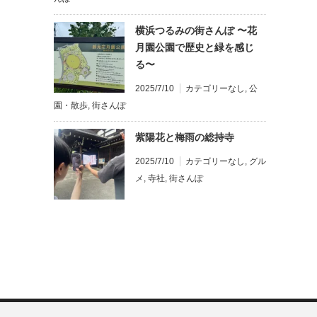
横浜つるみの街さんぽ 〜花
月園公園で歴史と緑を感じ
る〜
2025/7/10
カテゴリーなし
,
公
園・散歩
,
街さんぽ
紫陽花と梅雨の総持寺
2025/7/10
カテゴリーなし
,
グル
メ
,
寺社
,
街さんぽ