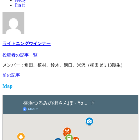
feedly
Pin it
ライトニングウインナー
投稿者の記事一覧
メンバー：角田、植村、鈴木、溝口、米沢（柳田ゼミ13期生）
前の記事
Map