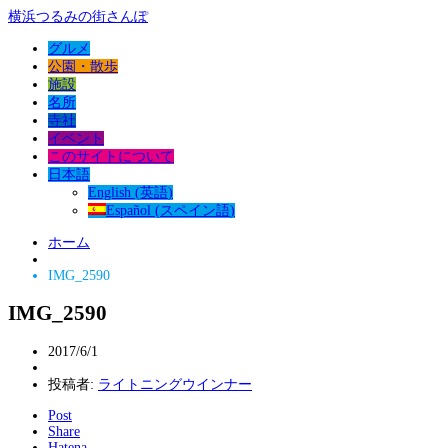
横浜つるみの街さんぽ
グルメ
公園・散歩
施設
名所
寺社
イベント
このサイトについて
日本語
English
(
英語
)
Español
(
スペイン語
)
ホーム
IMG_2590
IMG_2590
2017/6/1
投稿者:
ライトニングウインナー
Post
Share
Hatena