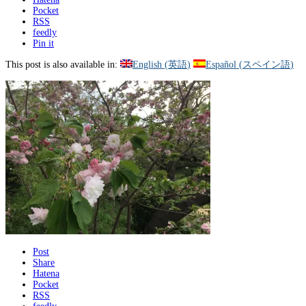
Pocket
RSS
feedly
Pin it
This post is also available in:
English
(
英語
)
Español
(
スペイン語
)
Post
Share
Hatena
Pocket
RSS