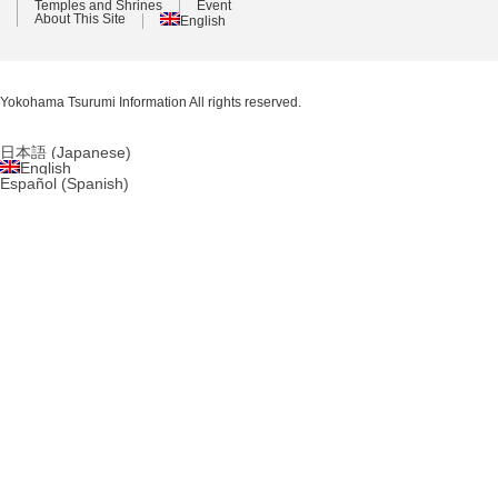
Temples and Shrines
Event
About This Site
English
Yokohama Tsurumi Information
All rights reserved.
日本語
(
Japanese
)
English
Español
(
Spanish
)