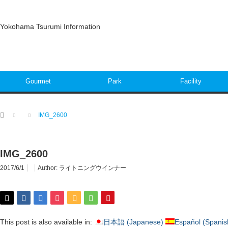
Yokohama Tsurumi Information
Gourmet
Park
Facility
Home
IMG_2600
IMG_2600
2017/6/1
Author:
ライトニングウインナー
This post is also available in:
日本語
(
Japanese
)
Español
(
Spanis