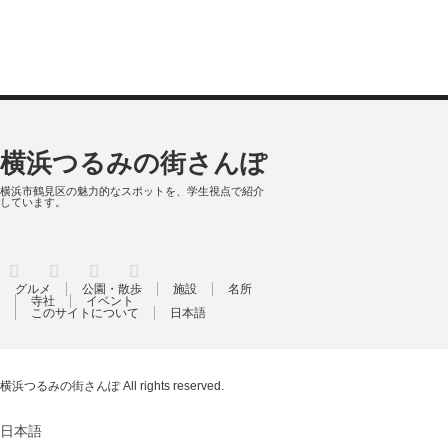
横浜つるみの街さんぽ
横浜市鶴見区の魅力的なスポットを、学生視点で紹介
しています。
RSS
X
Facebook
Instagram
グルメ
公園・散歩
施設
名所
寺社
イベント
このサイトについて
日本語
横浜つるみの街さんぽ
All rights reserved.
日本語