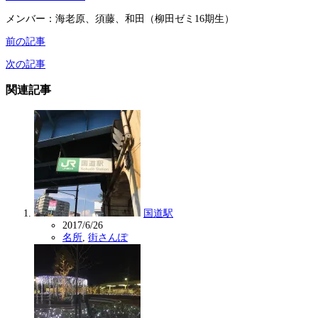
メンバー：海老原、須藤、和田（柳田ゼミ16期生）
前の記事
次の記事
関連記事
国道駅
2017/6/26
名所
,
街さんぽ