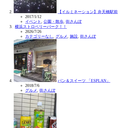
【イルミネーション】弁天橋駅前
2017/1/12
イベント
,
公園・散歩
,
街さんぽ
横浜ストロベリーパーク！！
2026/7/26
カテゴリーなし
,
グルメ
,
施設
,
街さんぽ
パン＆スイーツ 「ESPLAN」
2018/7/6
グルメ
,
街さんぽ