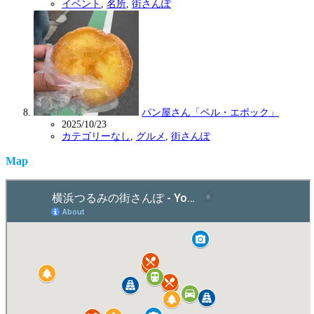
イベント
,
名所
,
街さんぽ
パン屋さん「ベル・エポック」
2025/10/23
カテゴリーなし
,
グルメ
,
街さんぽ
Map