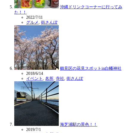
沖縄ドリンクコーナーに行ってみ
た！！
2022/7/11
グルメ
,
街さんぽ
鶴見区の花見スポットin白幡神社
2018/6/14
イベント
,
名所
,
寺社
,
街さんぽ
海芝浦駅の景色！！
2019/7/1