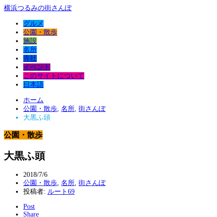
横浜つるみの街さんぽ
グルメ
公園・散歩
施設
名所
寺社
イベント
このサイトについて
日本語
ホーム
公園・散歩
,
名所
,
街さんぽ
大黒ふ頭
公園・散歩
大黒ふ頭
2018/7/6
公園・散歩
,
名所
,
街さんぽ
投稿者:
ルート69
Post
Share