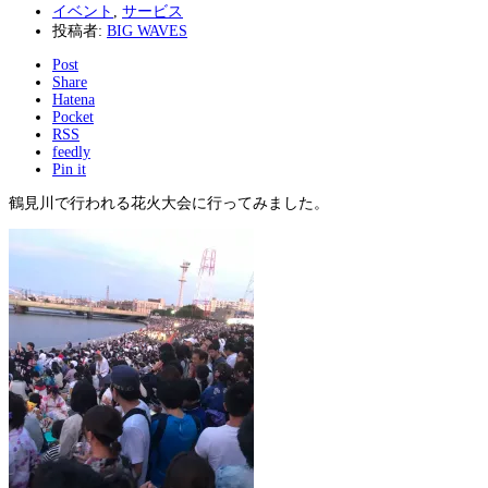
イベント
,
サービス
投稿者:
BIG WAVES
Post
Share
Hatena
Pocket
RSS
feedly
Pin it
鶴見川で行われる花火大会に行ってみました。