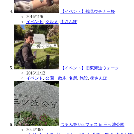
【イベント】鶴見ウチナー祭
2016/11/6
イベント
,
グルメ
,
街さんぽ
【イベント】旧東海道ウォーク
2016/11/12
イベント
,
公園・散歩
,
名所
,
施設
,
街さんぽ
つるみ祭りdeフェス in 三ッ池公園
2024/10/7