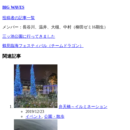
BIG WAVES
投稿者の記事一覧
メンバー：長谷川、温井、大槻、中村（柳田ゼミ16期生）
三ッ池公園に行ってきました
鶴見臨海フェスティバル（チームドラゴン）
関連記事
弁天橋～イルミネーション
2019/12/23
イベント
,
公園・散歩