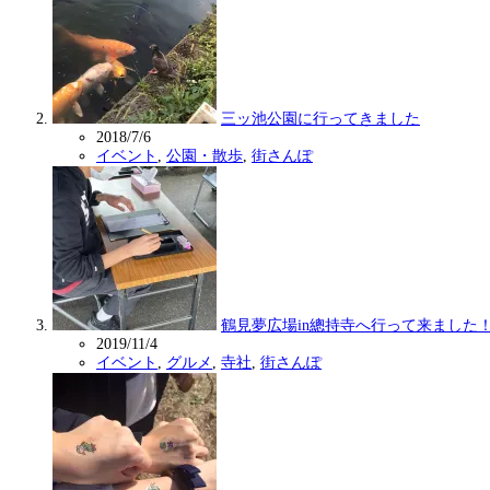
三ッ池公園に行ってきました
2018/7/6
イベント
,
公園・散歩
,
街さんぽ
鶴見夢広場in總持寺へ行って来ました
2019/11/4
イベント
,
グルメ
,
寺社
,
街さんぽ