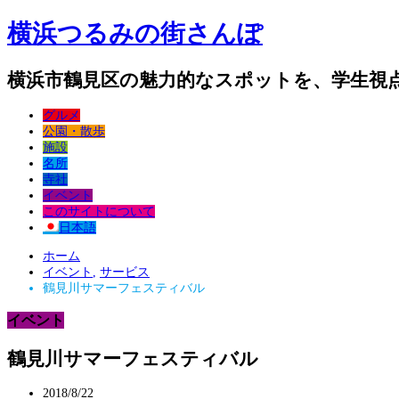
横浜つるみの街さんぽ
横浜市鶴見区の魅力的なスポットを、学生視
グルメ
公園・散歩
施設
名所
寺社
イベント
このサイトについて
日本語
ホーム
イベント
,
サービス
鶴見川サマーフェスティバル
イベント
鶴見川サマーフェスティバル
2018/8/22